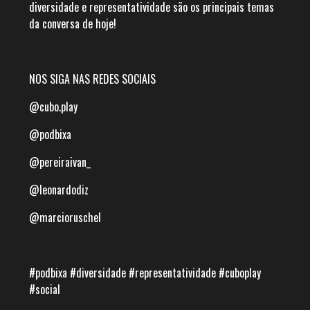
diversidade e representatividade são os principais temas
da conversa de hoje!
NOS SIGA NAS REDES SOCIAIS
@cubo.play
@podbixa
@pereiraivan_
@leonardodiz
@marcioruschel
#podbixa #diversidade #representatividade #cuboplay
#social