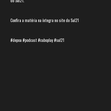
do Sul21.
Confira a matéria na íntegra no site do Sul21
#depoa #podcast #cuboplay #sul21